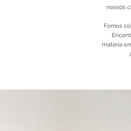
nossos c
Fomos col
Encont
matéria em