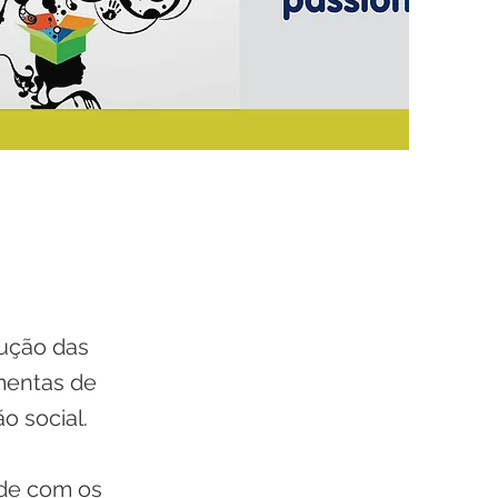
rução das
amentas de
o social.
ade com os