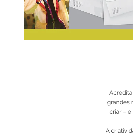
Acredit
grandes m
criar – 
A criativ