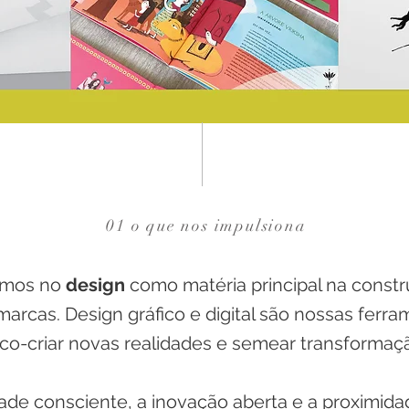
01 o que nos impulsiona
amos no
design
como matéria principal na const
arcas. Design gráfico e digital são nossas ferr
e co-criar novas realidades e semear transformaçã
idade consciente, a inovação aberta e a proximid