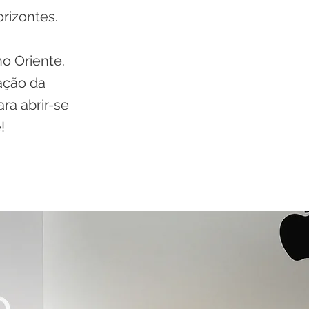
rizontes.
o Oriente.
ação da
ra abrir-se
!